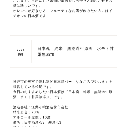
ここまで、主題にした果物の風味をしっかりと想起させるお
酒は珍しいです。
オレンジが好きな方、フルーティなお酒が飲みたい方にはイ
チオシの日本酒です。
日本魂 純米 無濾過生原酒 水モト甘
2024
露無添加
8/
8
神戸市の三宮で隠れ家的日本酒バー「ななころびやおき」を
経営している松尾です。
今日のおすすめしたい日本酒は『日本魂 純米 無濾過生原
酒 水モト甘露無添加』です。
酒造会社：江井ヶ嶋酒造株市会社
精米歩合：70％
アルコール度数：16度
備考：日本酒度-53 酸度4.3