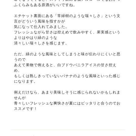
ふくらみもある原酒がいいですね。
エチケット裏面にある「常緑樹のような瑞々しさ」という文
言がどういう風味を指すかが
気になって仕入れてみました。
フレッシュながら甘さは控えめで飲みやすく、果実感という
よりはやはり緑のような
清々しい瑞々しさを感じます。
ただ、緑のような風味としてしまうと味が伝わりにくいと思
うので
あえて果物で例えると、白ブドウバニラアイスの甘さ控え
め、
もしくは熟しきっていないバナナのような風味といった感じ
になります。
例えだけなら、あまり美味しそうに感じられないかもしれま
せんが
青々しいフレッシュな爽快さが夏にはピッタリと合うのでお
ススメです！