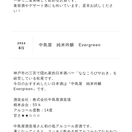
一本で二度美味しく飲めるお酒です。
食前酒やデザート酒にも向いています。是非お試しくださ
い！
2024
中島屋 純米吟醸 Evergreen
8/
1
神戸市の三宮で隠れ家的日本酒バー「ななころびやおき」を
経営している松尾です。
今日のおすすめしたい日本酒は『中島屋 純米吟醸
Evergreen』です。
酒造会社：株式会社中島屋酒造場
精米歩合：55％
アルコール度数：14度
甘さ★★☆☆☆
中島屋酒造場さん初の低アルコール原酒です。
暑くなってくると、スッキリ飲める低アルコールでなおかつ