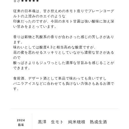
甘さ★★★★★
従来の日本魂は、甘さ控えめの水モト造りでプレーンヨーグ
ルトの上澄みのホエイのような
印象だったのですが、今回の水モト甘露は強い酸味に加え深
い甘みをまとっています。
香りは穀物と乳酸系の香りが合わさった感じの芳しさがあり
ます。
味わいとしては酸度4.3と相当高めな酸度ですが、
花の蜜を思わせるスッキリとしていながら濃密な甘さがある
ので
酸っぱさよりもジュワっとした濃厚な甘旨みを感じることが
できます。
食前酒、デザート酒として単品で味わっても良いですし
バニラアイスなどに合わせても負けない力強さもあるお酒で
す。
2024
黒澤 生モト 純米穂積 熟成生酒
8/
4