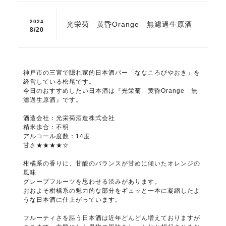
2024
光栄菊 黄昏Orange 無濾過生原酒
8/
20
神戸市の三宮で隠れ家的日本酒バー「ななころびやおき」を
経営している松尾です。
今日のおすすめしたい日本酒は『光栄菊 黄昏Orange 無
濾過生原酒』です。
酒造会社：光栄菊酒造株式会社
精米歩合：不明
アルコール度数：14度
甘さ★★★★☆
柑橘系の香りに、甘酸のバランスが甘めに傾いたオレンジの
風味
グレープフルーツを思わせる渋みがあります。
おおよそ柑橘系の魅力的な部分をギュッと一本に凝縮したよ
うな日本酒に仕上がっています。
フルーティさを謳う日本酒は近年どんどん増えておりますが