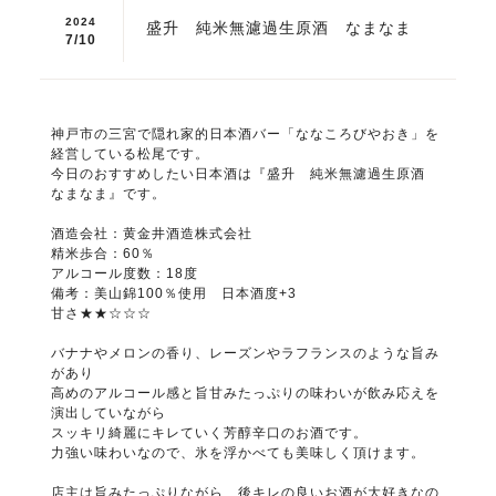
2024
盛升 純米無濾過生原酒 なまなま
7/
10
神戸市の三宮で隠れ家的日本酒バー「ななころびやおき」を
経営している松尾です。
今日のおすすめしたい日本酒は『盛升 純米無濾過生原酒
なまなま』です。
酒造会社：黄金井酒造株式会社
精米歩合：60％
アルコール度数：18度
備考：美山錦100％使用 日本酒度+3
甘さ★★☆☆☆
バナナやメロンの香り、レーズンやラフランスのような旨み
があり
高めのアルコール感と旨甘みたっぷりの味わいが飲み応えを
演出していながら
スッキリ綺麗にキレていく芳醇辛口のお酒です。
力強い味わいなので、氷を浮かべても美味しく頂けます。
店主は旨みたっぷりながら、後キレの良いお酒が大好きなの