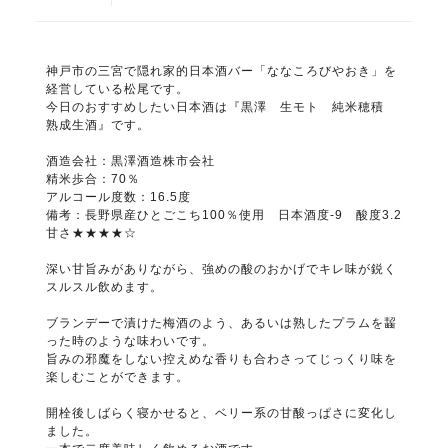
神戸市の三宮で隠れ家的日本酒バー「ななころびやおき」を
経営している松尾です。
今日のおすすめしたい日本酒は『黒澤 生モト 純米穂積
熟成生酒』です。
酒造会社：黒澤酒造株市会社
精米歩合：70％
アルコール度数：16.5度
備考：長野県産ひとごこち100％使用 日本酒度-9 酸度3.2
甘さ★★★★☆
深い甘旨みがありながら、強めの酸のおかげでキレ味が鋭く
スルスル飲めます。
ブランデーで漬けた梅酒のよう、あるいは熟したプラムを齧
った時のような味わいです。
旨みの邪魔をしない控えめな香りも合わさってじっくり味を
楽しむことができます。
開栓後しばらく寝かせると、ベリー系の甘酸っぱさに変化し
ました。